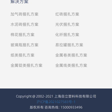
解决方案
加气砖捆扎方案
红砖捆扎方案
水泥砖捆扎方案
光伏捆扎方案
棉花捆扎方案
化纤捆扎方案
玻璃瓶捆扎方案
易拉罐捆扎方案
纸类捆扎方案
金属卷类捆扎方案
金属锭类捆扎方案
金属线类捆扎方案
Copyright @ 2002-2021 上海自立塑料科技有限公司
沪ICP备2021027583号-1
版权所有 咨询热线: 15000933496