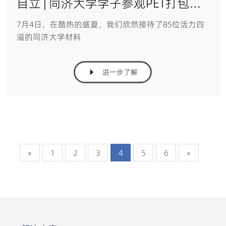
自立 | 同济大学学子参观PET打包带全流程生产与应用体验
7月4日，在酷热的盛夏，我们欣然接待了85位活力四
溢的同济大学材料
进一步了解
«
1
2
3
4
5
6
»